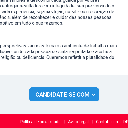
eira simples e descomplicada, guiada por valores
 entregar resultados com integridade, sempre servindo o
cada experiência, seja nas lojas, no site ou no coração de
liência, além de reconhecer e cuidar das nossas pessoas.
ositivo em tudo o que fazemos.
e perspectivas variadas tornam o ambiente de trabalho mais
nclusivo, onde cada pessoa se sinta respeitada e acolhida,
eligião ou deficiência. Queremos refletir a pluralidade do
CANDIDATE-SE COM
Política de privacidade
Aviso Legal
Contato com o D