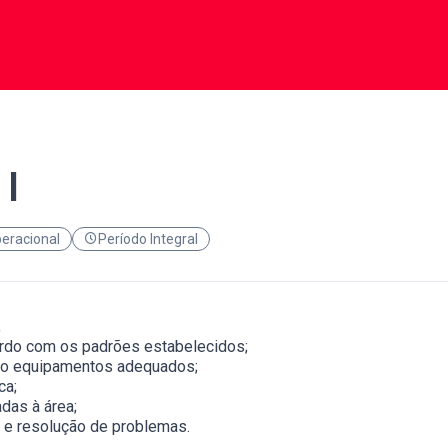
 I
eracional
Período Integral
;
rdo com os padrões estabelecidos;
ndo equipamentos adequados;
ca;
adas à área;
 e resolução de problemas.